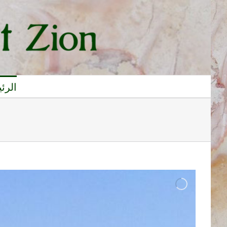
Ski
content
t
conten
الرئ