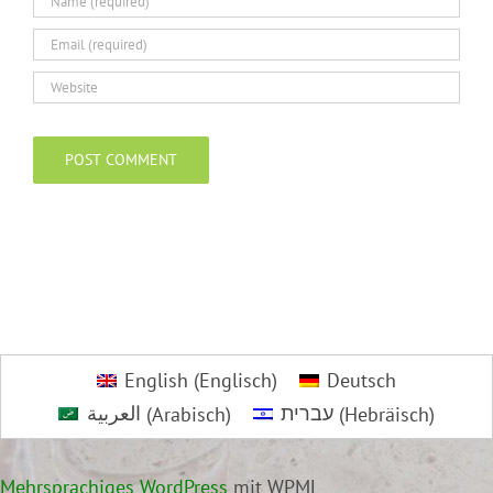
English
(
Englisch
)
Deutsch
العربية
(
Arabisch
)
עברית
(
Hebräisch
)
Mehrsprachiges WordPress
mit WPML