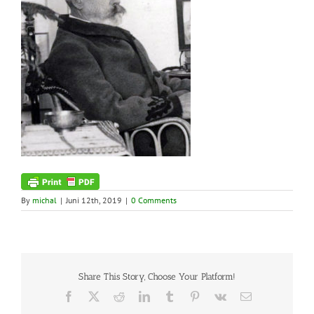
By
michal
|
Juni 12th, 2019
|
0 Comments
Share This Story, Choose Your Platform!
Facebook
X
Reddit
LinkedIn
Tumblr
Pinterest
Vk
Email