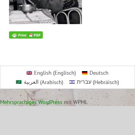
English
(
Englisch
)
Deutsch
العربية
(
Arabisch
)
עברית
(
Hebräisch
)
Mehrsprachiges WordPress
mit WPML