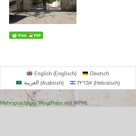
English
(
Englisch
)
Deutsch
العربية
(
Arabisch
)
עברית
(
Hebräisch
)
Mehrsprachiges WordPress
mit WPML