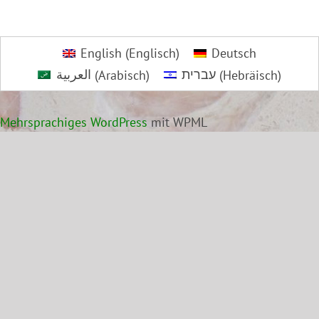
English
(
Englisch
)
Deutsch
العربية
(
Arabisch
)
עברית
(
Hebräisch
)
Mehrsprachiges WordPress
mit WPML