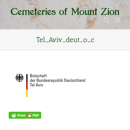
Inhalt
Skip
springen
to
content
Tel_Aviv_deut_o_c