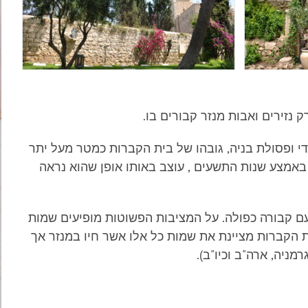
 נזירים ואבות מנזר קבורים בו.
ל של כ 50 מ"ר, בפינת גינת המנזר. בנוי על שרידי ופסולת בניה, גובהו של בית הקברות כמטר מעל יתר
באמצע שנות התשעים , עוצב באותו אופן שהוא נראה
 המנזר הראשון, מרקוס קאופמן (1871 – 1949). ברובם הקברים הם עם קבורה כפולה. על המציבות הפשוטות מופיעים שמות
ת הקברות מציינת את שמות כל אלו אשר חיו במנזר אך
ניה, ארה"ב וכיו"ב).