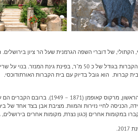
 הקתולי, של דוברי השפה הגרמנית שעל הר ציון בירושלים. רק
לאחר ייסוד והקדשת הכנסייה ומבני המנזר, נוצר גם בית הקברות בגוד
בית קברות. הוא גובל בדיוק עם בית הקברות האורתודוכסי. 
מאז הקמתו, הובאו למנוחתם 29 נזירים, כולל אב
ה, הכניסה לחיי נזירות והמוות. מציבת אבן בצד אחד של בי
רו במקומות אחרים (כגון נצרת, מקומות אחרים בירושלים, גרמ