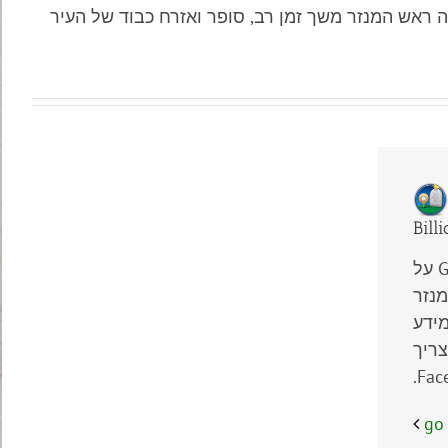
יקטינים מפורסמים למדי נקברו בבית הקברות הזה. בינהם האח בנדיקט סטולץ (1895 – 1986), שהיה ראש המנזר משך זמן רב, סופר ואזרח כבוד של העיר
Bill
G
על
מנזר
מידע
צריך
.
Fac
go