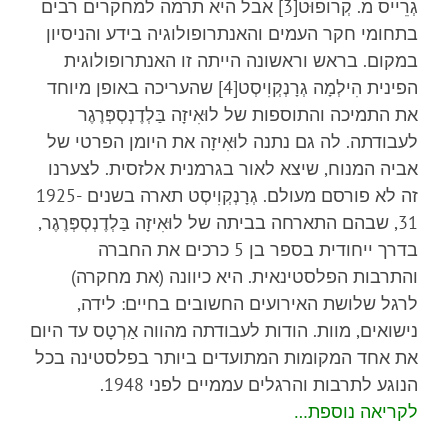
גְרֵייס מ. קְרוֹפוּט[3] אבל היא תרמה למחקרים רבים
בתחומי חקר העמים והאנתרופולוגיה בידע והניסיון
במקום. בראש וראשונה הייתה זו האנתרופולוגית
הפינית הִילְמָה גְרָנְקְוִיסְט[4] שהעריכה באופן מיוחד
את התמיכה והתוספות של לוּאִיזָה בַּלְדֶנְסְפְּרֶגֶר
לעבודתה. לה גם נתנה לוּאִיזָה את היומן הפרטי של
אביה המנוח, שיצא לאור בגרמנית אלזסית. לצערנו
זה לא פורסם מעולם. גְרָנְקְוִיסְט תארה בשנים 1925-
31, שבהם התארחה בביתה של לוּאִיזָה בַּלְדֶנְסְפְּרֶגֶר,
בדרך ייחודית בספר בן 5 כרכים את החברה
והתרבות הפלסטינאית. היא כיוונה (את מחקרה)
לרגל שלושת האירועים החשובים בחיים: לידה,
נישואים, מוות. הודות לעבודתה מהווה אַרְטָס עד היום
את אחד המקומות המתועדים ביותר בפלסטינה בכל
הנוגע לתרבות והרגלים עממיים לפני 1948.
לקריאה נוספת…