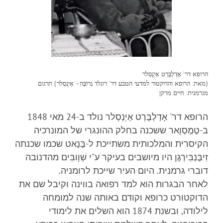
הרופא דר' אָדַלְבֶּרְט אַיְנְסְלר
(מאת: הרופא והדוקטור למדעי הטבע דר' רונלד גְרוֹבֶּה- אַיְנְסְלר) תרגום
מגרמנית: חיים מרקן
הרופא דר' אָדַלְבֶּרְט אַיְנְסְלר נולד ב-24 מאי 1848
ב-טֶמֶסְוָאר ששכנה בחלק ההונגרי של המונרכיה
הקיסרית והמלכותית משתייכת ל-בָּנָאט שכמו שכנתה
זִיבֶּנְבִּירְגֶן היו מיושבים בעיקר ע"י שְׁוָובִּים מהדנובה
דוברי גרמנית. היום העיר שייכת לרומניה.
לאחר הבגרות הוא למד רפואה בווינה וקיבל שם את
הדוקטורט כרופא וקודם באותה שנה למומחה
לילודה, ובשנת 1874 הוא השלים את לימודי