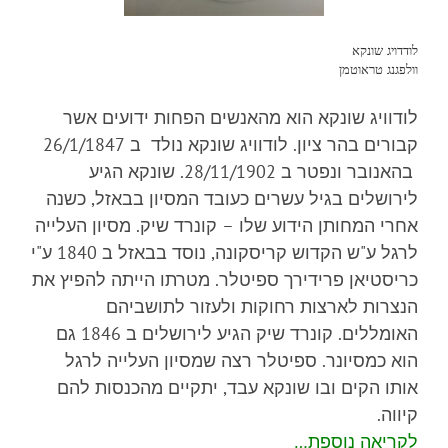
לודדויג שונקא
וולפגנג טראוטמן
לודוויג שונקא הוא מהאנשים הפחות ידועים אשר
קבורים בהר ציון. לודוויג שונקא נולד ב 26/1/1847
בהאנובר ונפטר ב 28/11/1902. שונקא הגיע
לירושלים בגיל עשרים כעובד המסיון בבאזל, כשנה
אחרי המחותן הידוע שלו – קונרד שיק. מסיון העלייה
לרגל ע"ש הקדוש קריסקונה, נוסד בבאזל ב 1840 ע"י
כריסטיאן פרידירך ספיטלר. מטרתו הייתה להפיץ את
הנצרות לארצות רחוקות ולעזור לתושביהם
האומללים. קונרד שיק הגיע לירושלים ב 1846 גם
הוא כמסיונר. ספיטלר רצה שמסיון העלייה לרגל
אותו הקים ובו שונקא עבד, יתקיים מהכנסות להם
קיווה.
לקריאה נוספת…