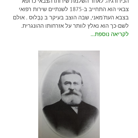
הכירורגיה. לאחר השלמת שירותו הצבאי כרופא
צבאי הוא התחייב ב-1875 לשנתיים שירות רפואי
בצבא העת'מאני, שבה הוצב בעיקר ב נַבְּלוּס . אולם
לשם-כך הוא נאלץ לוותר על אזרחותו ההונגרית.
לקריאה נוספת…