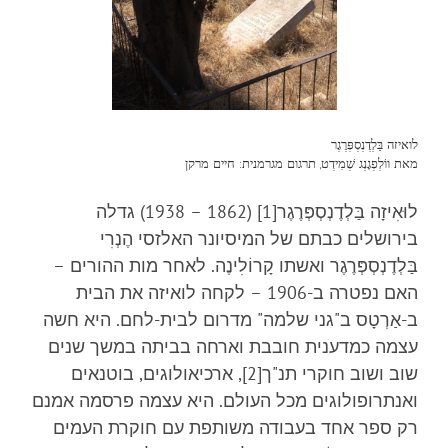
לואיזה בַּלְדֶנְסְפְּרֶגֶר
מאת ווֹלְפְגָנְג שְׁמִידְט, תרגום מגרמנית: חיים מרקן
לוּאִיזָה בַּלְדֶנְסְפְּרֶגֶר[1] (1862 – 1938) גדלה
בירושלים כבתם של המיסיונר האלזסי הֶנְרִי
בַּלְדֶנְסְפְּרֶגֶר ואשתו קָרוֹלִינֶה. לאחר מות ההורים –
האם נפטרה ב-1906 – לקחה לואיזה את הבית
ב-אַרְטָס ב"גני שלמה" מדרום לבית-לחם. היא חשה
עצמה כמדענית חובבת וארחה בביתה במשך שנים
שוב ושוב חוקרי תנ"ך[2], ארכיאולוגים, בוטנאים
ואנתרופולוגים מכל העולם. היא עצמה פרסמה אמנם
רק ספר אחד בעבודה משותפת עם חוקרת העמים